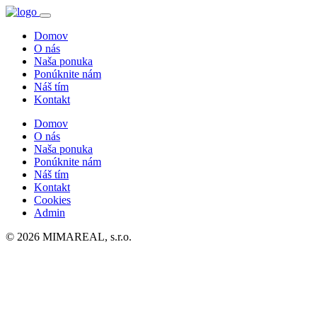
Domov
O nás
Naša ponuka
Ponúknite nám
Náš tím
Kontakt
Domov
O nás
Naša ponuka
Ponúknite nám
Náš tím
Kontakt
Cookies
Admin
© 2026 MIMAREAL, s.r.o.